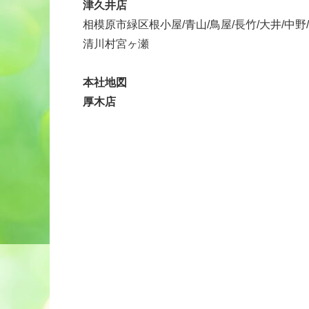
津久井店
相模原市緑区根小屋/青山/鳥屋/長竹/大井/中野
清川村宮ヶ瀬
本社地図
厚木店